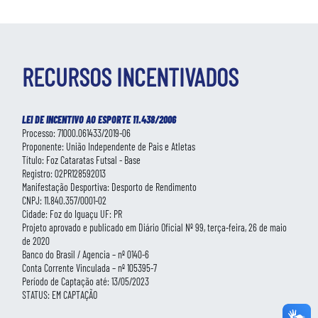
RECURSOS INCENTIVADOS
LEI DE INCENTIVO AO ESPORTE 11.438/2006
Processo: 71000.061433/2019-06
Proponente: União Independente de Pais e Atletas
Título: Foz Cataratas Futsal - Base
Registro: 02PR128592013
Manifestação Desportiva: Desporto de Rendimento
CNPJ: 11.840.357/0001-02
Cidade: Foz do Iguaçu UF: PR
Projeto aprovado e publicado em Diário Oficial Nº 99, terça-feira, 26 de maio
de 2020
Banco do Brasil / Agencia – nº 0140-6
Conta Corrente Vinculada – nº 105395-7
Período de Captação até: 13/05/2023
STATUS: EM CAPTAÇÃO