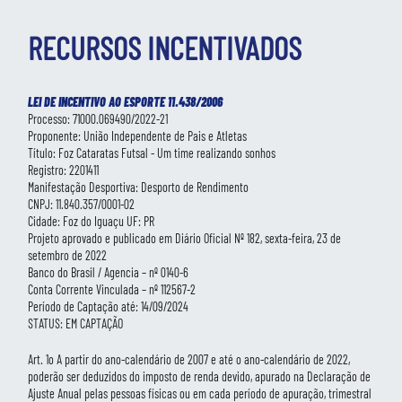
RECURSOS INCENTIVADOS
LEI DE INCENTIVO AO ESPORTE 11.438/2006
Processo: 71000.069490/2022-21
Proponente: União Independente de Pais e Atletas
Título: Foz Cataratas Futsal - Um time realizando sonhos
Registro: 2201411
Manifestação Desportiva: Desporto de Rendimento
CNPJ: 11.840.357/0001-02
Cidade: Foz do Iguaçu UF: PR
Projeto aprovado e publicado em Diário Oficial Nº 182, sexta-feira, 23 de
setembro de 2022
Banco do Brasil / Agencia – nº 0140-6
Conta Corrente Vinculada – nº 112567-2
Período de Captação até: 14/09/2024
STATUS: EM CAPTAÇÃO
Art. 1o A partir do ano-calendário de 2007 e até o ano-calendário de 2022,
poderão ser deduzidos do imposto de renda devido, apurado na Declaração de
Ajuste Anual pelas pessoas físicas ou em cada período de apuração, trimestral