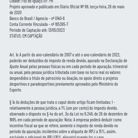
Cidade: Foz do Iguaçu UF: PR
Projeto aprovado e publicado em Diário Oficial Nº 99, terça-feira, 26 de maio
de 2020
Banco do Brasil / Agencia – nº 0140-6
Conta Corrente Vinculada – nº 105395-7
Período de Captação até: 13/05/2023
STATUS: EM CAPTAÇÃO
Art. 1o A partir do ano-calendário de 2007 e até o ano-calendário de 2022,
poderão ser deduzidos do imposto de renda devido, apurado na Declaração de
Ajuste Anual pelas pessoas físicas ou em cada período de apuração, trimestral
ou anual, pela pessoa jurídica tributada com base no lucro real os valores
despendidos a título de patrocínio ou doação, no apoio direto a projetos
desportivos e paradesportivos previamente aprovados pelo Ministério do
Esporte.
§ 1o As deduções de que trata o caput deste artigo ficam limitadas: I -
relativamente à pessoa jurídica, a 1% (um por cento) do imposto devido,
observado o disposto no § 4o do art. 3o da Lei no 9.249, de 26 de dezembro de
1995, em cada período de apuração; Nota: A empresa poderá deduzir como
incentivo fiscal ao que se refere, somente o imposto de renda devido no
período da apuração, incidentes sobre a alíquota de IRPJ a 15%, assim,
excluindo o adicional de IRPJ (10% alíquota) quando for o caso.