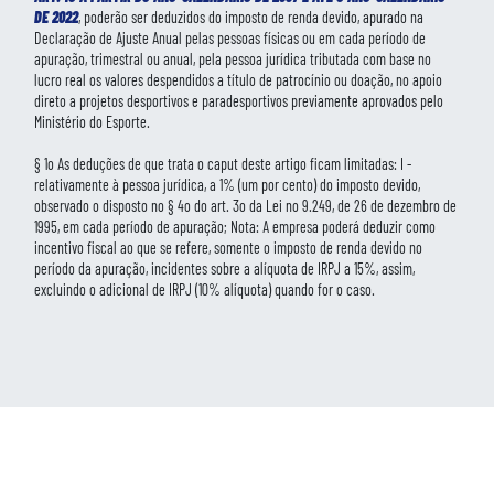
DE 2022
, poderão ser deduzidos do imposto de renda devido, apurado na
Declaração de Ajuste Anual pelas pessoas físicas ou em cada período de
apuração, trimestral ou anual, pela pessoa jurídica tributada com base no
lucro real os valores despendidos a título de patrocínio ou doação, no apoio
direto a projetos desportivos e paradesportivos previamente aprovados pelo
Ministério do Esporte.
§ 1o As deduções de que trata o caput deste artigo ficam limitadas: I -
relativamente à pessoa jurídica, a 1% (um por cento) do imposto devido,
observado o disposto no § 4o do art. 3o da Lei no 9.249, de 26 de dezembro de
1995, em cada período de apuração; Nota: A empresa poderá deduzir como
incentivo fiscal ao que se refere, somente o imposto de renda devido no
período da apuração, incidentes sobre a alíquota de IRPJ a 15%, assim,
excluindo o adicional de IRPJ (10% alíquota) quando for o caso.