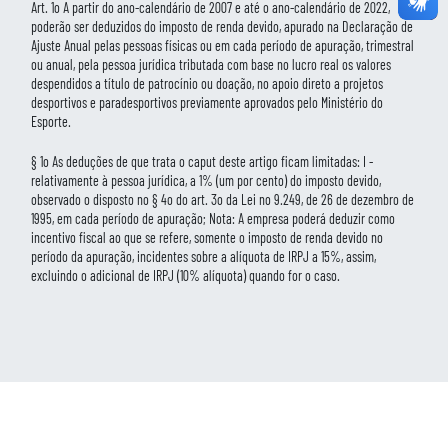
Art. 1o A partir do ano-calendário de 2007 e até o ano-calendário de 2022,
poderão ser deduzidos do imposto de renda devido, apurado na Declaração de
Ajuste Anual pelas pessoas físicas ou em cada período de apuração, trimestral
ou anual, pela pessoa jurídica tributada com base no lucro real os valores
despendidos a título de patrocínio ou doação, no apoio direto a projetos
desportivos e paradesportivos previamente aprovados pelo Ministério do
Esporte.
§ 1o As deduções de que trata o caput deste artigo ficam limitadas: I -
relativamente à pessoa jurídica, a 1% (um por cento) do imposto devido,
observado o disposto no § 4o do art. 3o da Lei no 9.249, de 26 de dezembro de
1995, em cada período de apuração; Nota: A empresa poderá deduzir como
incentivo fiscal ao que se refere, somente o imposto de renda devido no
período da apuração, incidentes sobre a alíquota de IRPJ a 15%, assim,
excluindo o adicional de IRPJ (10% alíquota) quando for o caso.