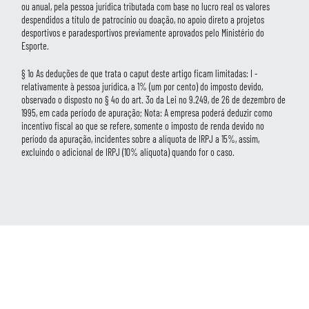
ou anual, pela pessoa jurídica tributada com base no lucro real os valores
despendidos a título de patrocínio ou doação, no apoio direto a projetos
desportivos e paradesportivos previamente aprovados pelo Ministério do
Esporte.
§ 1o As deduções de que trata o caput deste artigo ficam limitadas: I -
relativamente à pessoa jurídica, a 1% (um por cento) do imposto devido,
observado o disposto no § 4o do art. 3o da Lei no 9.249, de 26 de dezembro de
1995, em cada período de apuração; Nota: A empresa poderá deduzir como
incentivo fiscal ao que se refere, somente o imposto de renda devido no
período da apuração, incidentes sobre a alíquota de IRPJ a 15%, assim,
excluindo o adicional de IRPJ (10% alíquota) quando for o caso.