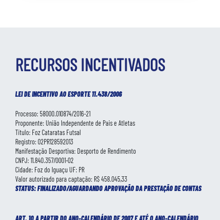
RECURSOS INCENTIVADOS
LEI DE INCENTIVO AO ESPORTE 11.438/2006
Processo: 58000.010874/2016-21
Proponente: União Independente de Pais e Atletas
Título: Foz Cataratas Futsal
Registro: 02PR128592013
Manifestação Desportiva: Desporto de Rendimento
CNPJ: 11.840.357/0001-02
Cidade: Foz do Iguaçu UF: PR
Valor autorizado para captação: R$ 458.045,33
STATUS: FINALIZADO/AGUARDANDO APROVAÇÃO DA PRESTAÇÃO DE CONTAS
ART. 1O A PARTIR DO ANO-CALENDÁRIO DE 2007 E ATÉ O ANO-CALENDÁRIO