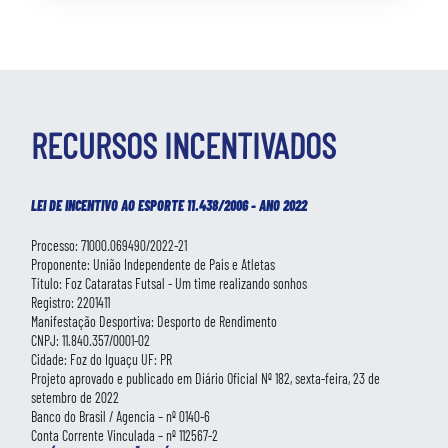
RECURSOS INCENTIVADOS
LEI DE INCENTIVO AO ESPORTE 11.438/2006 - ANO 2022
Processo: 71000.069490/2022-21
Proponente: União Independente de Pais e Atletas
Título: Foz Cataratas Futsal - Um time realizando sonhos
Registro: 2201411
Manifestação Desportiva: Desporto de Rendimento
CNPJ: 11.840.357/0001-02
Cidade: Foz do Iguaçu UF: PR
Projeto aprovado e publicado em Diário Oficial Nº 182, sexta-feira, 23 de
setembro de 2022
Banco do Brasil / Agencia – nº 0140-6
Conta Corrente Vinculada – nº 112567-2