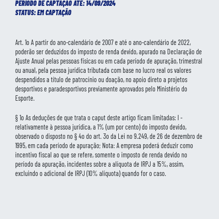
PERÍODO DE CAPTAÇÃO ATÉ: 14/09/2024
STATUS: EM CAPTAÇÃO
Art. 1o A partir do ano-calendário de 2007 e até o ano-calendário de 2022,
poderão ser deduzidos do imposto de renda devido, apurado na Declaração de
Ajuste Anual pelas pessoas físicas ou em cada período de apuração, trimestral
ou anual, pela pessoa jurídica tributada com base no lucro real os valores
despendidos a título de patrocínio ou doação, no apoio direto a projetos
desportivos e paradesportivos previamente aprovados pelo Ministério do
Esporte.
§ 1o As deduções de que trata o caput deste artigo ficam limitadas: I -
relativamente à pessoa jurídica, a 1% (um por cento) do imposto devido,
observado o disposto no § 4o do art. 3o da Lei no 9.249, de 26 de dezembro de
1995, em cada período de apuração; Nota: A empresa poderá deduzir como
incentivo fiscal ao que se refere, somente o imposto de renda devido no
período da apuração, incidentes sobre a alíquota de IRPJ a 15%, assim,
excluindo o adicional de IRPJ (10% alíquota) quando for o caso.