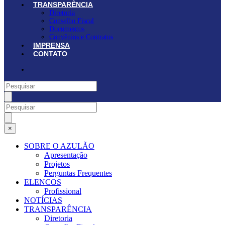
TRANSPARÊNCIA
Diretoria
Conselho Fiscal
Documentos
Convênios e Contratos
IMPRENSA
CONTATO
×
SOBRE O AZULÃO
Apresentação
Projetos
Perguntas Frequentes
ELENCOS
Profissional
NOTÍCIAS
TRANSPARÊNCIA
Diretoria