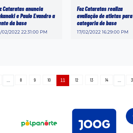
z Cataratas anuncia
Foz Cataratas realiza
kanaki e Paulo Evandro a
avaliação de atletas para
ente da base
categoria de base
/02/2022 22:31:00 PM
17/02/2022 16:29:00 PM
8
9
10
12
13
14
3
...
11
...