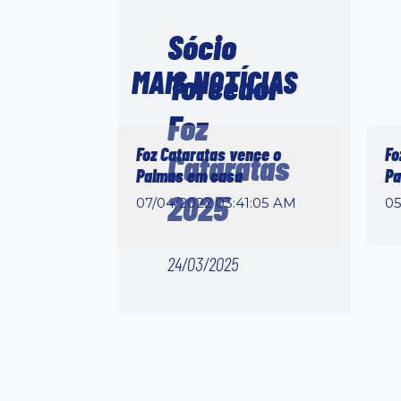
Sócio
MAIS NOTÍCIAS
Torcedor
Foz
Foz Cataratas vence o
Fo
Cataratas
Palmas em casa
Pa
2025
07/04/2022 03:41:05 AM
05
24/03/2025