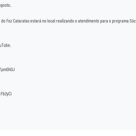
agosto.
l do Foz Cataratas estará no local realizando o atendimento para o programa Sóc
ouTube.
aTpmGh0J
aYb2yCi