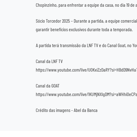
Chopinzinho, para enfrentar a equipe da casa, no dia 19 de 
Sócio Torcedor 2025 – Durante a partida, a equipe comercia
garantir benefícios exclusivos durante toda a temporada.
A partida terá transmissão da LNF TV e do Canal Goat, no Y
Canal da LNF TV
https://www.youtube.com/live/U0KxiZzDaRY?si=HBdD9NvH
Canal da GOAT
https://www.youtube.com/live/1KUMjNXlgDM?si=aWHhi0eCP
Crédito das imagens - Abel da Banca