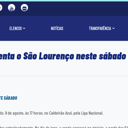
ELENCOS
NOTÍCIAS
TRANSPARÊNCIA
renta o São Lourenço neste sábado
STE SÁBADO
, 9 de agosto, às 17 horas, no Caldeirão Azul, pela Liga Nacional.
tes antecipadamente. No dia do jogo, a venda ocorrerá no ginásio, a partir das 9 