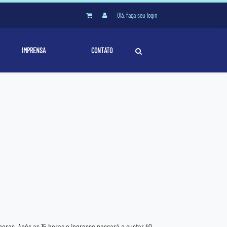
Olá, faça seu login
IMPRENSA
CONTATO
horas. Após as 15 horas o ingresso passará a custar 40