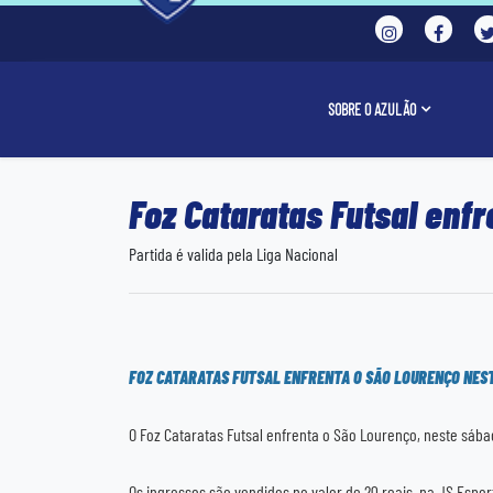
SOBRE O AZULÃO
Foz Cataratas Futsal enf
Partida é valida pela Liga Nacional
FOZ CATARATAS FUTSAL ENFRENTA O SÃO LOURENÇO NE
O Foz Cataratas Futsal enfrenta o São Lourenço, neste sábado
Os ingressos são vendidos no valor de 20 reais, na JS Espor